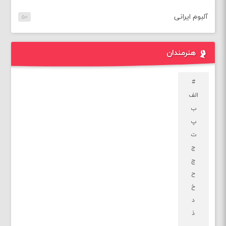
آلبوم ایرانی
۵۰
هنرمندان
#
الف
ب
پ
ت
ج
چ
ح
خ
د
ذ