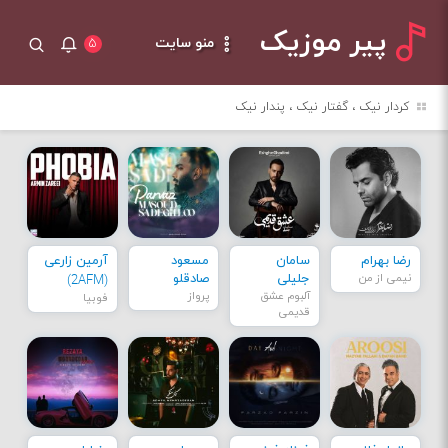
پیر موزیک
منو سایت
۵
کردار نیک ، گفتار نیک ، پندار نیک
رضا بهرام
سامان
مسعود
آرمین زارعی
نیمی از من
جلیلی
صادقلو
(2AFM)
آلبوم عشق
پرواز
فوبیا
قدیمی