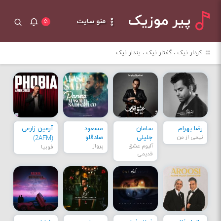
پیر موزیک
منو سایت
۵
کردار نیک ، گفتار نیک ، پندار نیک
رضا بهرام
سامان
مسعود
آرمین زارعی
نیمی از من
جلیلی
صادقلو
(2AFM)
آلبوم عشق
پرواز
فوبیا
قدیمی