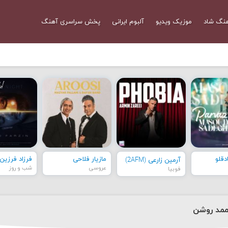
نگ شاد
موزیک ویدیو
آلبوم ایرانی
پخش سراسری آهنگ
قلو
مازیار فلاحی
فرزاد فرزین
آرمین زارعی (2AFM)
عروسی
شب و روز
فوبیا
ممد روشن