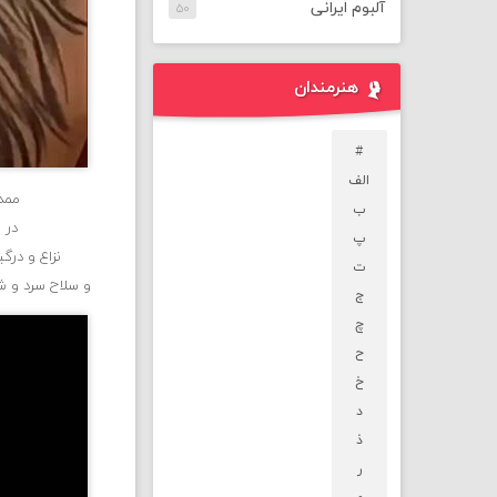
آلبوم ایرانی
۵۰
هنرمندان
#
الف
ممد 
ب
در سال ۱۳۵۹ اصفهان است نام
پ
نزاع و درگ
ت
و سلاح سرد و ش
ج
چ
ح
خ
د
ذ
ر