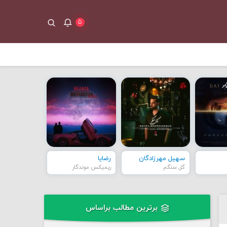
۵
سهیل مهرزادگان
رضایا
گل سنگم
ریمیکس موندگار
برترین مطالب براساس