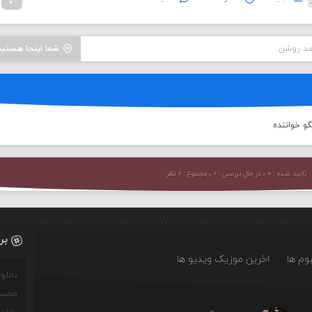
مد روشن
شما اینجا هستید
و خواننده
تایید شده : ۰ ، در حال بررسی : ۰ ، مجموع : ۰ نظر
بر
وم ها
اخرین موزیک ویدیو ها
دانل
محسن