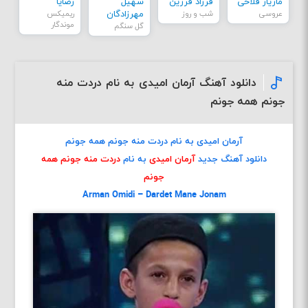
مازیار فلاحی
فرزاد فرزین
سهیل
رضایا
عروسی
شب و روز
مهرزادگان
ریمیکس
موندگار
گل سنگم
دانلود آهنگ آرمان امیدی به نام دردت منه
جونم همه جونم
آرمان امیدی به نام دردت منه جونم همه جونم
دانلود آهنگ جدید
آرمان امیدی
به نام
دردت منه جونم همه
جونم
Arman Omidi – Dardet Mane Jonam