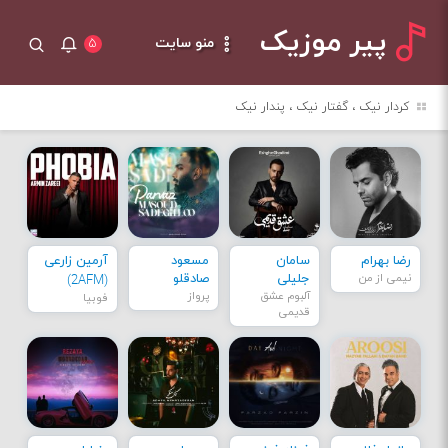
پیر موزیک
منو سایت
۵
کردار نیک ، گفتار نیک ، پندار نیک
رضا بهرام
سامان
مسعود
آرمین زارعی
نیمی از من
جلیلی
صادقلو
(2AFM)
آلبوم عشق
پرواز
فوبیا
قدیمی