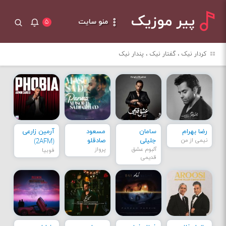
پیر موزیک
منو سایت
۵
کردار نیک ، گفتار نیک ، پندار نیک
رضا بهرام
سامان
مسعود
آرمین زارعی
نیمی از من
جلیلی
صادقلو
(2AFM)
آلبوم عشق
پرواز
فوبیا
قدیمی