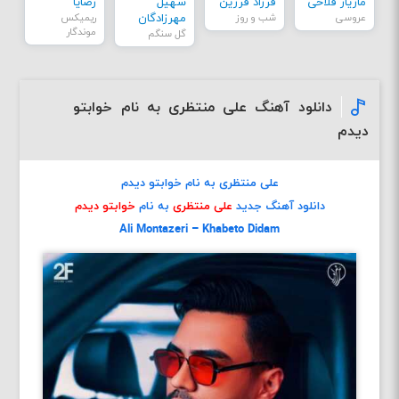
مازیار فلاحی
فرزاد فرزین
سهیل
رضایا
عروسی
شب و روز
مهرزادگان
ریمیکس
موندگار
گل سنگم
دانلود آهنگ علی منتظری به نام خوابتو
دیدم
علی منتظری به نام خوابتو دیدم
دانلود آهنگ جدید
علی منتظری
به نام
خوابتو دیدم
Ali Montazeri – Khabeto Didam