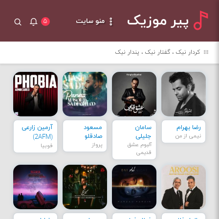
پیر موزیک
منو سایت
۵
کردار نیک ، گفتار نیک ، پندار نیک
رضا بهرام
سامان
مسعود
آرمین زارعی
نیمی از من
جلیلی
صادقلو
(2AFM)
آلبوم عشق
پرواز
فوبیا
قدیمی