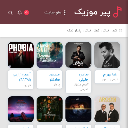
پیر موزیک
منو سایت
۵
کردار نیک ، گفتار نیک ، پندار نیک
رضا بهرام
سامان
مسعود
آرمین زارعی
نیمی از من
جلیلی
صادقلو
(2AFM)
آلبوم عشق
پرواز
فوبیا
قدیمی