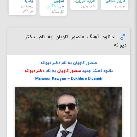
مازیار فلاحی
فرزاد فرزین
سهیل
رضایا
عروسی
شب و روز
مهرزادگان
ریمیکس
موندگار
گل سنگم
دانلود آهنگ منصور کاویان به نام دختر
دیوانه
منصور کاویان به نام دختر دیوانه
دانلود آهنگ جدید
منصور کاویان
به نام
دختر دیوانه
Mansour Kawyan – Dokhtare Divaneh