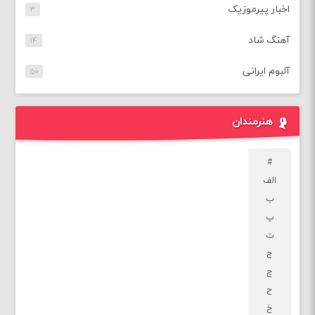
اخبار پیرموزیک
۳
آهنگ شاد
۱۴
آلبوم ایرانی
۵۰
هنرمندان
#
الف
ب
پ
ت
ج
چ
ح
خ