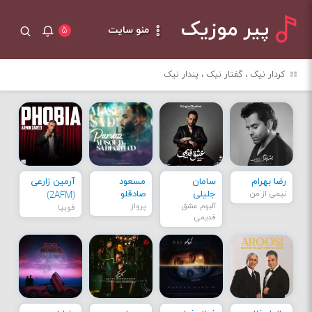
پیر موزیک
منو سایت
۵
کردار نیک ، گفتار نیک ، پندار نیک
رضا بهرام
سامان
مسعود
آرمین زارعی
نیمی از من
جلیلی
صادقلو
(2AFM)
آلبوم عشق
پرواز
فوبیا
قدیمی