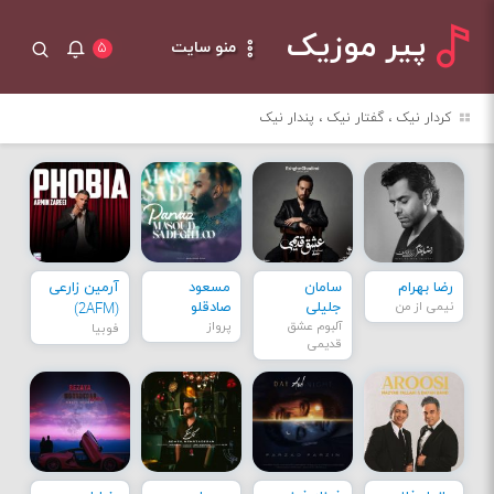
پیر موزیک
منو سایت
۵
کردار نیک ، گفتار نیک ، پندار نیک
رضا بهرام
سامان
مسعود
آرمین زارعی
نیمی از من
جلیلی
صادقلو
(2AFM)
آلبوم عشق
پرواز
فوبیا
قدیمی