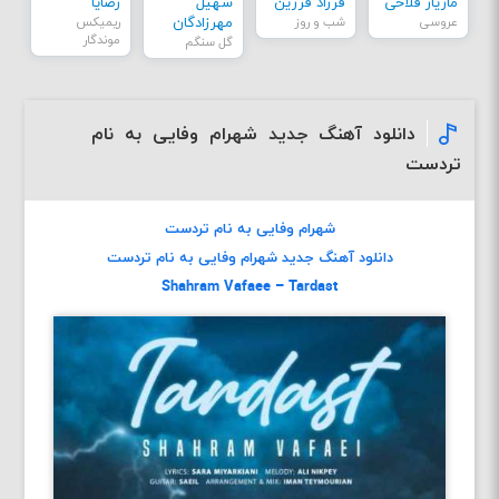
مازیار فلاحی
فرزاد فرزین
سهیل
رضایا
عروسی
شب و روز
مهرزادگان
ریمیکس
موندگار
گل سنگم
دانلود آهنگ جدید شهرام وفایی به نام
تردست
شهرام وفایی به نام تردست
دانلود آهنگ جدید شهرام وفایی به نام تردست
Shahram Vafaee – Tardast