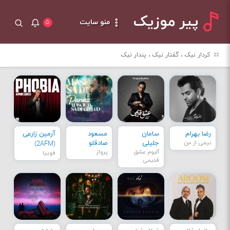
پیر موزیک
منو سایت
۵
کردار نیک ، گفتار نیک ، پندار نیک
رضا بهرام
سامان
مسعود
آرمین زارعی
نیمی از من
جلیلی
صادقلو
(2AFM)
آلبوم عشق
پرواز
فوبیا
قدیمی