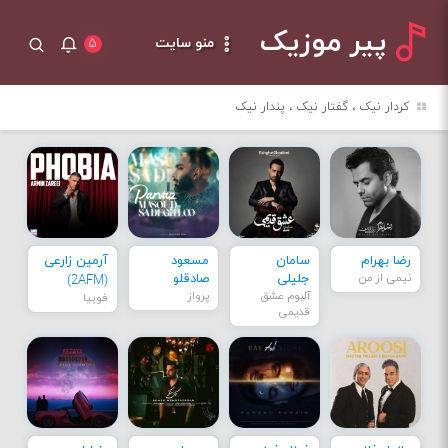
پیر موزیک
منو سایت
۵
کردار نیک ، گفتار نیک ، پندار نیک
رضا بهرام
سامان
مسعود
آرمین زارعی
نیمی از من
جلیلی
صادقلو
(2AFM)
آلبوم عشق
پرواز
فوبیا
قدیمی