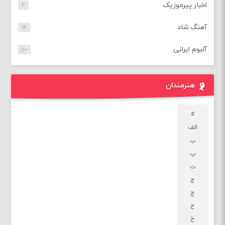
اخبار پیرموزیک
۳
آهنگ شاد
۱۴
آلبوم ایرانی
۵۰
هنرمندان
#
الف
ب
پ
ت
ج
چ
ح
خ