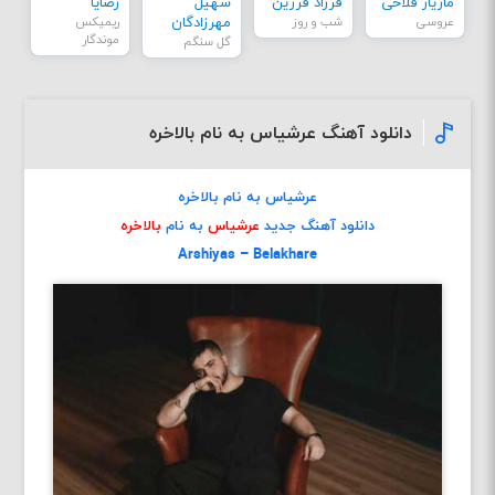
مازیار فلاحی
فرزاد فرزین
سهیل
رضایا
عروسی
شب و روز
مهرزادگان
ریمیکس
موندگار
گل سنگم
دانلود آهنگ عرشیاس به نام بالاخره
عرشیاس به نام بالاخره
دانلود آهنگ جدید
عرشیاس
به نام
بالاخره
Arshiyas – Belakhare