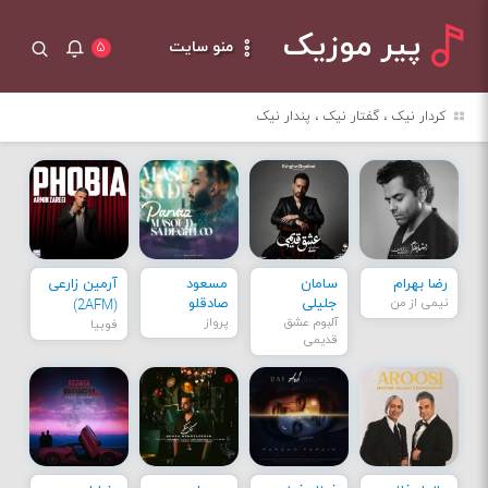
پیر موزیک
منو سایت
۵
کردار نیک ، گفتار نیک ، پندار نیک
رضا بهرام
سامان
مسعود
آرمین زارعی
نیمی از من
جلیلی
صادقلو
(2AFM)
آلبوم عشق
پرواز
فوبیا
قدیمی