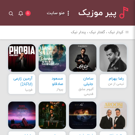
پیر موزیک
منو سایت
۵
کردار نیک ، گفتار نیک ، پندار نیک
رضا بهرام
سامان
مسعود
آرمین زارعی
نیمی از من
جلیلی
صادقلو
(2AFM)
آلبوم عشق
پرواز
فوبیا
قدیمی