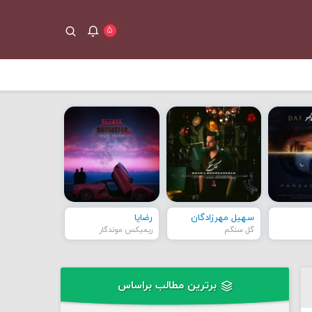
۵
سهیل مهرزادگان
رضایا
گل سنگم
ریمیکس موندگار
برترین مطالب براساس