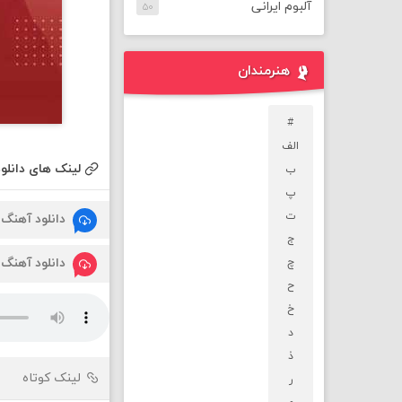
آلبوم ایرانی
۵۰
هنرمندان
#
الف
لینک های دانلود
ب
پ
ت
دانلود آهنگ
ج
دانلود آهنگ
چ
ح
خ
د
ذ
لینک کوتاه
ر