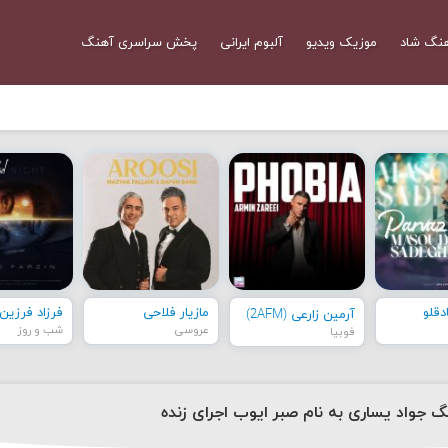
نگ شاد
موزیک ویدیو
آلبوم ایرانی
پخش سراسری آهنگ
قلو
مازیار فلاحی
فرزاد فرزین
آرمین زارعی (2AFM)
عروسی
شب و روز
فوبیا
نگ جواد یساری به نام صبر ایوب اجرای زنده