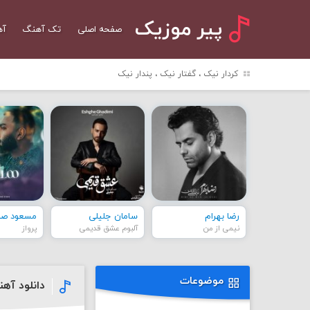
پیر موزیک
صفحه اصلی
تک آهنگ
آه
کردار نیک ، گفتار نیک ، پندار نیک
رضا بهرام
سامان جلیلی
مسعود صاد
نیمی از من
آلبوم عشق قدیمی
پرواز
موضوعات
دانلود آه