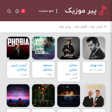
پیر موزیک
منو سایت
۵
کردار نیک ، گفتار نیک ، پندار نیک
رضا بهرام
سامان
مسعود
آرمین زارعی
نیمی از من
جلیلی
صادقلو
(2AFM)
آلبوم عشق
پرواز
فوبیا
قدیمی