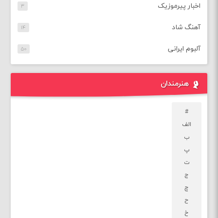
اخبار پیرموزیک
۳
آهنگ شاد
۱۴
آلبوم ایرانی
۵۰
هنرمندان
#
الف
ب
پ
ت
ج
چ
ح
خ