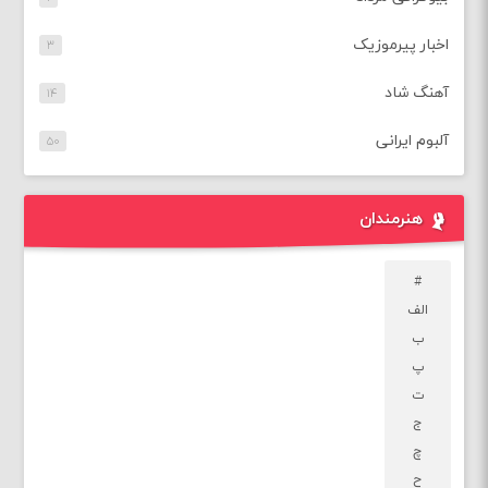
اخبار پیرموزیک
۳
آهنگ شاد
۱۴
آلبوم ایرانی
۵۰
هنرمندان
#
الف
ب
پ
ت
ج
چ
ح