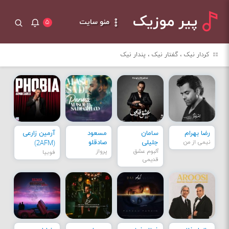
پیر موزیک
منو سایت
۵
کردار نیک ، گفتار نیک ، پندار نیک
رضا بهرام
سامان
مسعود
آرمین زارعی
نیمی از من
جلیلی
صادقلو
(2AFM)
آلبوم عشق
پرواز
فوبیا
قدیمی