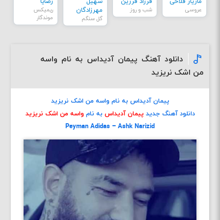
مازیار فلاحی
فرزاد فرزین
سهیل
رضایا
عروسی
شب و روز
مهرزادگان
ریمیکس
موندگار
گل سنگم
دانلود آهنگ پیمان آدیداس به نام واسه
من اشک نریزید
پیمان آدیداس به نام واسه من اشک نریزید
دانلود آهنگ جدید
پیمان آدیداس
به نام
واسه من اشک نریزید
Peyman Adidas – Ashk Narizid