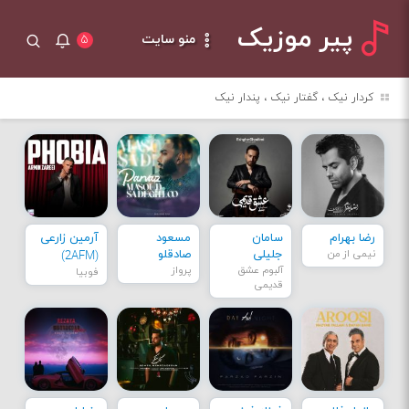
پیر موزیک
منو سایت
۵
کردار نیک ، گفتار نیک ، پندار نیک
رضا بهرام
سامان
مسعود
آرمین زارعی
نیمی از من
جلیلی
صادقلو
(2AFM)
آلبوم عشق
پرواز
فوبیا
قدیمی