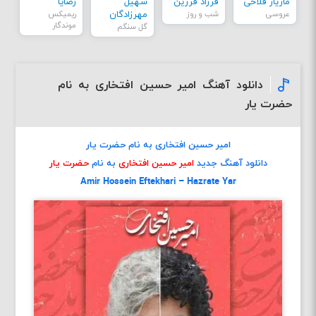
مازیار فلاحی
فرزاد فرزین
سهیل
رضایا
عروسی
شب و روز
مهرزادگان
ریمیکس
موندگار
گل سنگم
دانلود آهنگ امیر حسین افتخاری به نام
حضرت یار
امیر حسین افتخاری به نام حضرت یار
دانلود آهنگ جدید
امیر حسین افتخاری
به نام
حضرت یار
Amir Hossein Eftekhari – Hazrate Yar