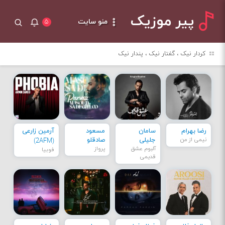
پیر موزیک
منو سایت
۵
کردار نیک ، گفتار نیک ، پندار نیک
رضا بهرام
سامان
مسعود
آرمین زارعی
نیمی از من
جلیلی
صادقلو
(2AFM)
آلبوم عشق
پرواز
فوبیا
قدیمی