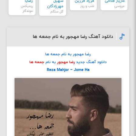
مازیار فلاحی
فرزاد فرزین
سهیل
رضایا
عروسی
شب و روز
مهرزادگان
ریمیکس
موندگار
گل سنگم
دانلود آهنگ رضا مهجور به نام جمعه ها
رضا مهجور به نام جمعه ها
دانلود آهنگ جدید
رضا مهجور
به نام
جمعه ها
Reza Mahjor – Jome Ha