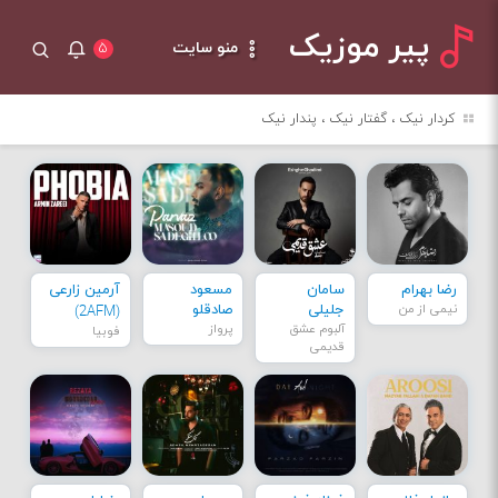
پیر موزیک
منو سایت
۵
کردار نیک ، گفتار نیک ، پندار نیک
رضا بهرام
سامان
مسعود
آرمین زارعی
نیمی از من
جلیلی
صادقلو
(2AFM)
آلبوم عشق
پرواز
فوبیا
قدیمی