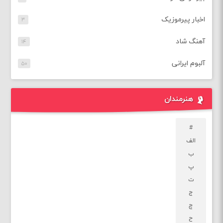
اخبار پیرموزیک
۳
آهنگ شاد
۱۴
آلبوم ایرانی
۵۰
هنرمندان
#
الف
ب
پ
ت
ج
چ
ح