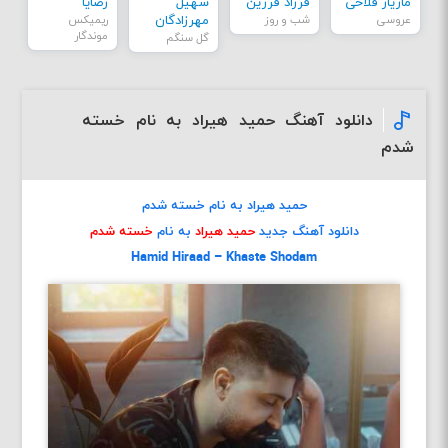
مازیار فلاحی
فرزاد فرزین
سهیل
رضایا
عروسی
شب و روز
مهرزادگان
ریمیکس
موندگار
گل سنگم
دانلود آهنگ حمید هیراد به نام خسته
شدم
حمید هیراد به نام خسته شدم
دانلود آهنگ جدید
حمید هیراد
به نام
خسته شدم
Hamid Hiraad – Khaste Shodam