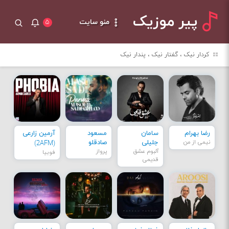
پیر موزیک
منو سایت
۵
کردار نیک ، گفتار نیک ، پندار نیک
رضا بهرام
سامان
مسعود
آرمین زارعی
نیمی از من
جلیلی
صادقلو
(2AFM)
آلبوم عشق
پرواز
فوبیا
قدیمی