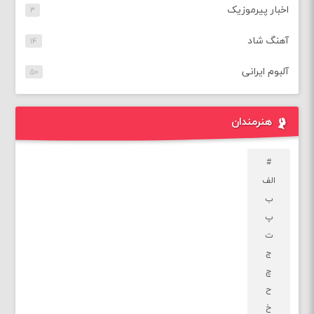
اخبار پیرموزیک
۳
آهنگ شاد
۱۴
آلبوم ایرانی
۵۰
هنرمندان
#
الف
ب
پ
ت
ج
چ
ح
خ