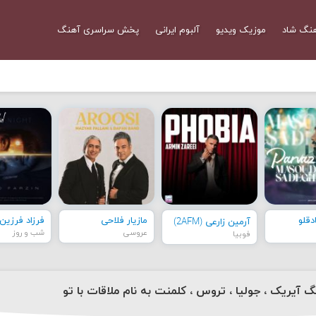
نگ شاد
موزیک ویدیو
آلبوم ایرانی
پخش سراسری آهنگ
قلو
مازیار فلاحی
فرزاد فرزین
آرمین زارعی (2AFM)
عروسی
شب و روز
فوبیا
گ آیریک ، جولیا ، تروس ، کلمنت به نام ملاقات با تو