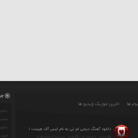
بر
وم ها
اخرین موزیک ویدیو ها
دانل
محسن
دانل
دانلود آهنگ دیجی ام تی به نام ایس آف هرست ۱
احمدو
بازدید : ۰ بازدید بار /
تاریخ : دوشنبه ۱۲ مرداد ۱۴۰۵