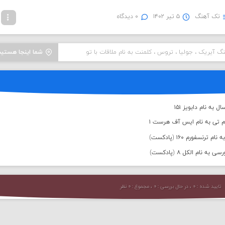
تک آهنگ
۵ تیر ۱۴۰۲
۰ دیدگاه
نگ آیریک ، جولیا ، تروس ، کلمنت به نام ملاقات با تو
شما اینجا هستید
به نام دابویز ۱۵۱
م تی به نام ایس آف هرست ۱
رنسفورم ۱۶۰ (پادکست)
 نام الکل ۸ (پادکست)
تایید شده : ۰ ، در حال بررسی : ۰ ، مجموع : ۰ نظر