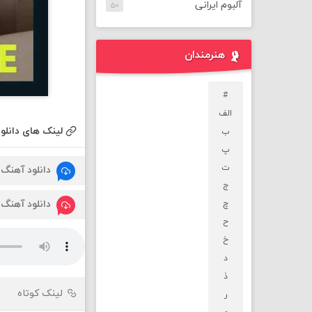
آلبوم ایرانی
۵۰
هنرمندان
#
الف
لینک های دانلود
ب
پ
ت
دانلود آهنگ
ج
دانلود آهنگ
چ
ح
خ
د
ذ
لینک کوتاه
ر