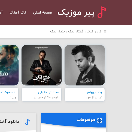
پیر موزیک
صفحه اصلی
تک آهنگ
آه
کردار نیک ، گفتار نیک ، پندار نیک
رضا بهرام
سامان جلیلی
مسعود صاد
نیمی از من
آلبوم عشق قدیمی
پرواز
موضوعات
دانلود آهن