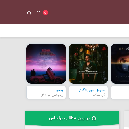
۵
سهیل مهرزادگان
رضایا
گل سنگم
ریمیکس موندگار
برترین مطالب براساس