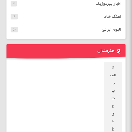
اخبار پیرموزیک
۳
آهنگ شاد
۱۴
آلبوم ایرانی
۵۰
هنرمندان
#
الف
ب
پ
ت
ج
چ
ح
خ