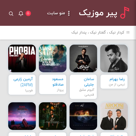
پیر موزیک
منو سایت
۵
کردار نیک ، گفتار نیک ، پندار نیک
رضا بهرام
سامان
مسعود
آرمین زارعی
نیمی از من
جلیلی
صادقلو
(2AFM)
آلبوم عشق
پرواز
فوبیا
قدیمی