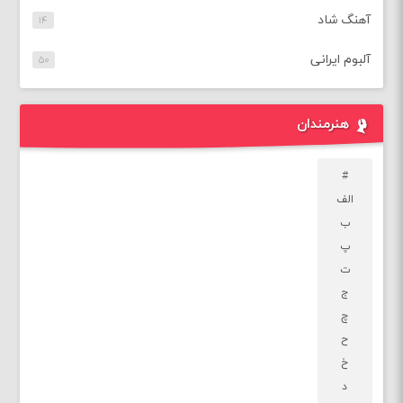
آهنگ شاد
۱۴
آلبوم ایرانی
۵۰
هنرمندان
#
الف
ب
پ
ت
ج
چ
ح
خ
د