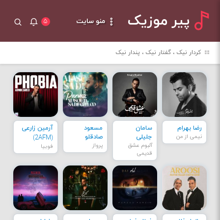
پیر موزیک
منو سایت
۵
کردار نیک ، گفتار نیک ، پندار نیک
رضا بهرام
سامان
مسعود
آرمین زارعی
نیمی از من
جلیلی
صادقلو
(2AFM)
آلبوم عشق
پرواز
فوبیا
قدیمی