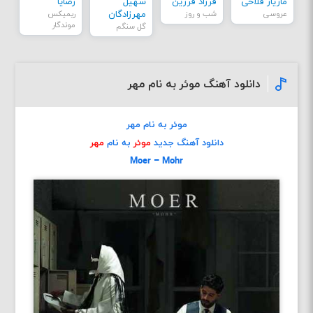
مازیار فلاحی
فرزاد فرزین
سهیل
رضایا
عروسی
شب و روز
مهرزادگان
ریمیکس
موندگار
گل سنگم
دانلود آهنگ موئر به نام مهر
موئر به نام مهر
دانلود آهنگ جدید
موئر
به نام
مهر
Moer – Mohr