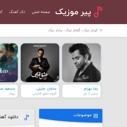
پیر موزیک
صفحه اصلی
تک آهنگ
آه
کردار نیک ، گفتار نیک ، پندار نیک
رضا بهرام
سامان جلیلی
مسعود صاد
نیمی از من
آلبوم عشق قدیمی
پرواز
موضوعات
دانلود آه