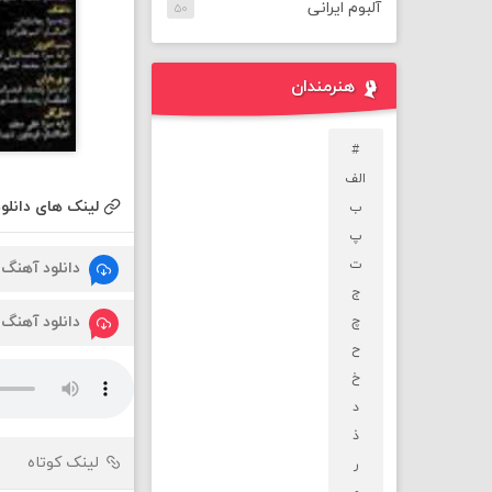
آلبوم ایرانی
۵۰
هنرمندان
#
الف
لینک های دانلود
ب
پ
ت
دانلود آهنگ
ج
دانلود آهنگ
چ
ح
خ
د
ذ
لینک کوتاه
ر