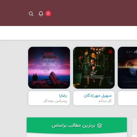
۵
سهیل مهرزادگان
رضایا
گل سنگم
ریمیکس موندگار
برترین مطالب براساس