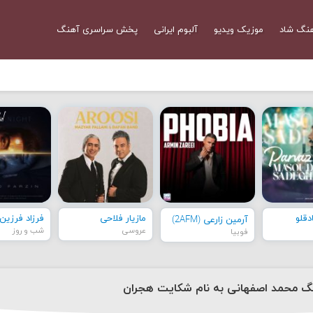
نگ شاد
موزیک ویدیو
آلبوم ایرانی
پخش سراسری آهنگ
قلو
مازیار فلاحی
فرزاد فرزین
آرمین زارعی (2AFM)
عروسی
شب و روز
فوبیا
نگ محمد اصفهانی به نام شکایت هجران