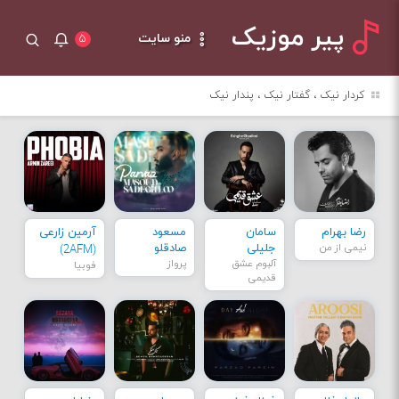
پیر موزیک
منو سایت
۵
کردار نیک ، گفتار نیک ، پندار نیک
رضا بهرام
سامان
مسعود
آرمین زارعی
نیمی از من
جلیلی
صادقلو
(2AFM)
آلبوم عشق
پرواز
فوبیا
قدیمی