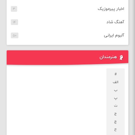
اخبار پیرموزیک
۳
آهنگ شاد
۱۴
آلبوم ایرانی
۵۰
هنرمندان
#
الف
ب
پ
ت
ج
چ
ح