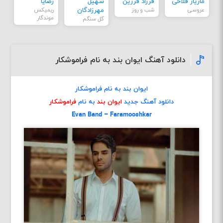
مازیار فلاحی
فرزاد فرزین
سهیل
رضایا
عروسی
شب و روز
مهرزادگان
ریمیکس
موندگار
گل سنگم
دانلود آهنگ ایوان بند به نام فراموشکار
ایوان بند به نام فراموشکار
دانلود آهنگ جدید
ایوان بند
به نام
فراموشکار
Evan Band – Faramooshkar