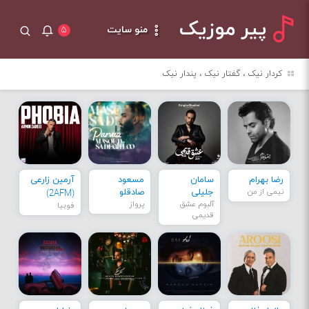
پیر موزیک
منو سایت
۵
کردار نیک ، گفتار نیک ، پندار نیک
رضا بهرام
سامان
مسعود
آرمین زارعی
نیمی از من
جلیلی
صادقلو
(2AFM)
آلبوم عشق
پرواز
فوبیا
قدیمی