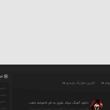
بر
وم ها
اخرین موزیک ویدیو ها
دانل
محسن
دانل
ت)
دانلود آهنگ میلاد علوی به نام خاموشه خطت
احمدو
بازدید : ۰ بازدید بار /
تاریخ : یکشنبه ۱۱ مرداد ۱۴۰۵