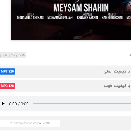
کد پخش آنلاین
 با کیفیت اصلی
MP3 320
 با کیفیت خوب
MP3 128