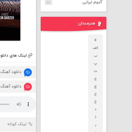
آلبوم ایرانی
۵۰
هنرمندان
#
الف
لینک های دانلود
ب
پ
ت
دانلود آهنگ
ج
دانلود آهنگ
چ
ح
خ
د
ذ
لینک کوتاه
ر