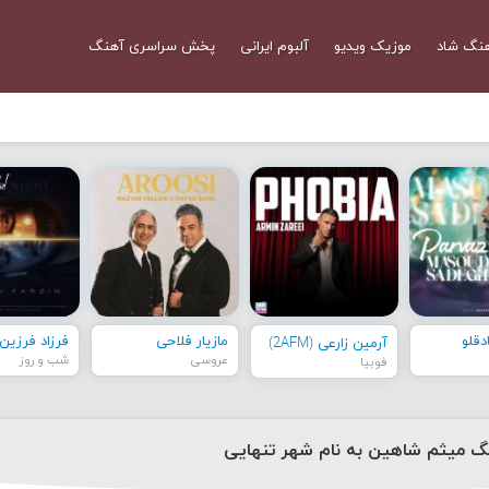
نگ شاد
موزیک ویدیو
آلبوم ایرانی
پخش سراسری آهنگ
قلو
مازیار فلاحی
فرزاد فرزین
آرمین زارعی (2AFM)
عروسی
شب و روز
فوبیا
نگ میثم شاهین به نام شهر تنهایی