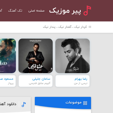
پیر موزیک
صفحه اصلی
تک آهنگ
آه
کردار نیک ، گفتار نیک ، پندار نیک
رضا بهرام
سامان جلیلی
مسعود صاد
نیمی از من
آلبوم عشق قدیمی
پرواز
موضوعات
دانلود آه