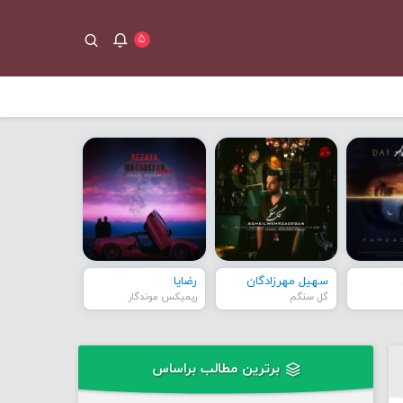
۵
سهیل مهرزادگان
رضایا
گل سنگم
ریمیکس موندگار
برترین مطالب براساس