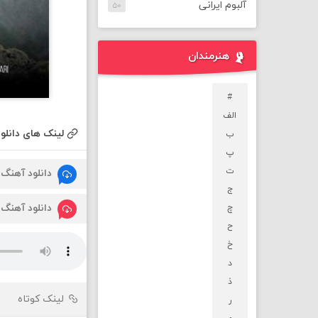
آلبوم ایرانی
۵۰
هنرمندان
#
الف
لینک های دانلود
ب
پ
ت
دانلود آهنگ
ج
دانلود آهنگ
چ
ح
خ
د
ذ
لینک کوتاه
ر