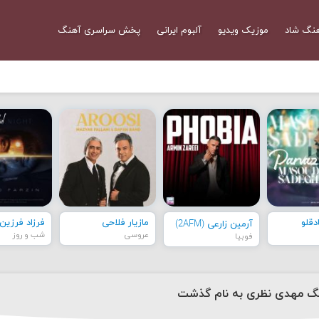
نگ شاد
موزیک ویدیو
آلبوم ایرانی
پخش سراسری آهنگ
قلو
مازیار فلاحی
فرزاد فرزین
آرمین زارعی (2AFM)
عروسی
شب و روز
فوبیا
نگ مهدی نظری به نام گذشت