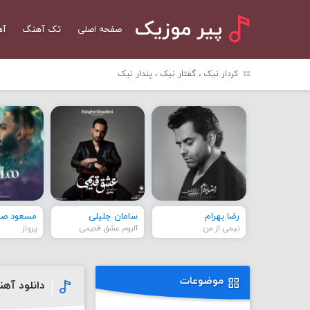
پیر موزیک
صفحه اصلی
تک آهنگ
آه
کردار نیک ، گفتار نیک ، پندار نیک
رضا بهرام
سامان جلیلی
مسعود صاد
نیمی از من
آلبوم عشق قدیمی
پرواز
موضوعات
دانلود آه