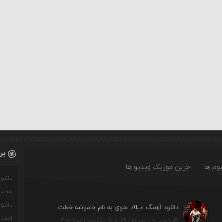
بر
وم ها
اخرین موزیک ویدیو ها
دانل
محسن
دانل
ت)
دانلود آهنگ میلاد علوی به نام خاموشه خطت
احمدو
بازدید : ۰ بازدید بار /
تاریخ : یکشنبه ۱۱ مرداد ۱۴۰۵