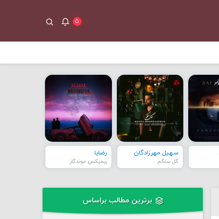
۵
سهیل مهرزادگان
رضایا
گل سنگم
ریمیکس موندگار
برترین مطالب براساس