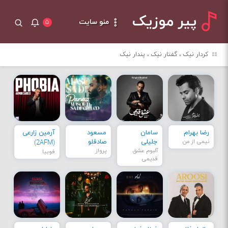
پیر موزیک
منو سایت
۵
کردار نیک ، گفتار نیک ، پندار نیک
رضا بهرام
سامان
مسعود
آرمین زارعی
نیمی از من
جلیلی
صادقلو
(2AFM)
آلبوم عشق
پرواز
فوبیا
قدیمی