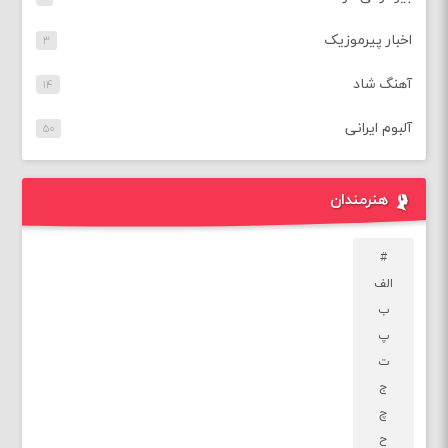
اخبار پیرموزیک
۳
آهنگ شاد
۱۴
آلبوم ایرانی
۵۰
هنرمندان
#
الف
ب
پ
ت
ج
چ
ح