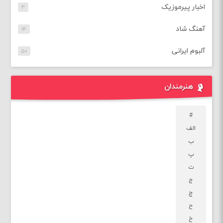
اخبار پیرموزیک
۳
آهنگ شاد
۱۴
آلبوم ایرانی
۵۰
هنرمندان
#
الف
ب
پ
ت
ج
چ
ح
خ