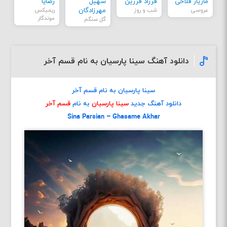
مازیار فلاحی
فرزاد فرزین
سهیل
رضایا
عروسی
شب و روز
مهرزادگان
ریمیکس
موندگار
گل سنگم
دانلود آهنگ سینا پارسیان به نام قسم آخر
سینا پارسیان به نام قسم آخر
دانلود آهنگ جدید
سینا پارسیان
به نام
قسم آخر
Sina Parsian – Ghasame Akhar