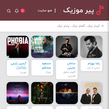
پیر موزیک
منو سایت
۵
کردار نیک ، گفتار نیک ، پندار نیک
رضا بهرام
سامان
مسعود
آرمین زارعی
نیمی از من
جلیلی
صادقلو
(2AFM)
آلبوم عشق
پرواز
فوبیا
قدیمی