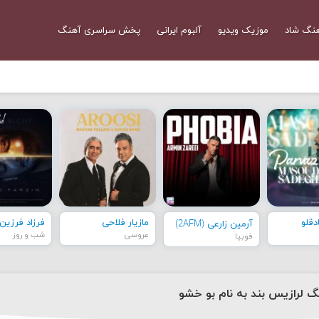
نگ شاد
موزیک ویدیو
آلبوم ایرانی
پخش سراسری آهنگ
قلو
مازیار فلاحی
فرزاد فرزین
آرمین زارعی (2AFM)
عروسی
شب و روز
فوبیا
نگ لرازیس بند به نام بو خشو