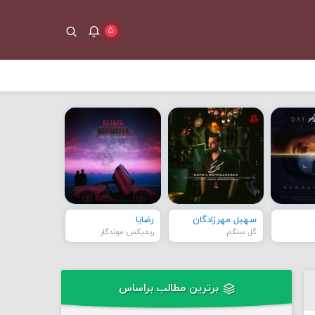
۵
سهیل مهرزادگان
رضایا
گل سنگم
ریمیکس موندگار
برترین مطالب براساس