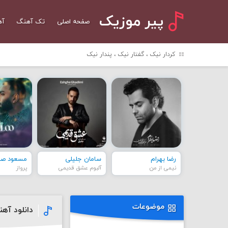
پیر موزیک
صفحه اصلی
تک آهنگ
آه
کردار نیک ، گفتار نیک ، پندار نیک
رضا بهرام
سامان جلیلی
مسعود صاد
نیمی از من
آلبوم عشق قدیمی
پرواز
موضوعات
دانلود آه