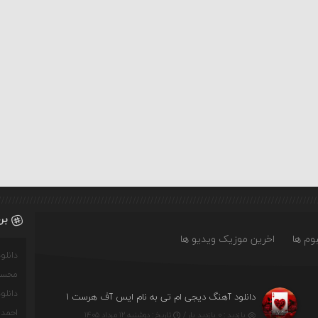
بر
وم ها
اخرین موزیک ویدیو ها
دانل
محسن
دانل
دانلود آهنگ دیجی ام تی به نام ایس آف هرست ۱
احمدو
بازدید : ۰ بازدید بار /
تاریخ : دوشنبه ۱۲ مرداد ۱۴۰۵