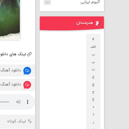
آلبوم ایرانی
۵۰
هنرمندان
#
الف
لینک های دانلود
ب
پ
ت
دانلود آهنگ
ج
دانلود آهنگ
چ
ح
خ
د
ذ
لینک کوتاه
ر