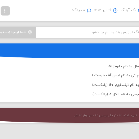
تک آهنگ
۱۶ تیر ۱۴۰۲
۰ دیدگاه
نگ لرازیس بند به نام بو خشو
شما اینجا هستید
به نام دابویز ۱۵۱
م تی به نام ایس آف هرست ۱
رنسفورم ۱۶۰ (پادکست)
 نام الکل ۸ (پادکست)
تایید شده : ۰ ، در حال بررسی : ۰ ، مجموع : ۰ نظر