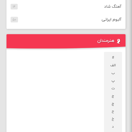
آهنگ شاد
۱۴
آلبوم ایرانی
۵۰
هنرمندان
#
الف
ب
پ
ت
ج
چ
ح
خ
د