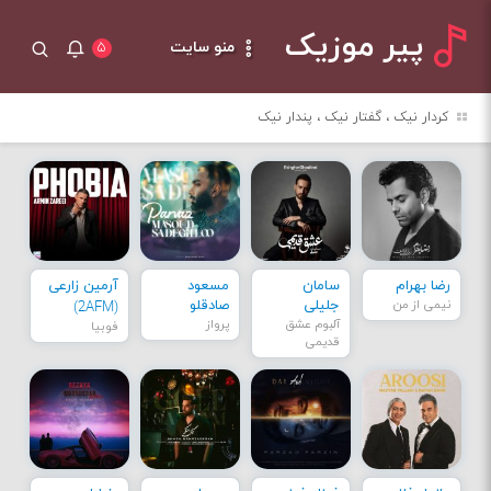
پیر موزیک
منو سایت
۵
کردار نیک ، گفتار نیک ، پندار نیک
رضا بهرام
سامان
مسعود
آرمین زارعی
نیمی از من
جلیلی
صادقلو
(2AFM)
آلبوم عشق
پرواز
فوبیا
قدیمی