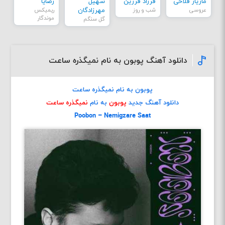
مازیار فلاحی
فرزاد فرزین
سهیل
رضایا
عروسی
شب و روز
مهرزادگان
ریمیکس
موندگار
گل سنگم
دانلود آهنگ پوبون به نام نمیگذره ساعت
پوبون به نام نمیگذره ساعت
دانلود آهنگ جدید
پوبون
به نام
نمیگذره ساعت
Poobon – Nemigzare Saat