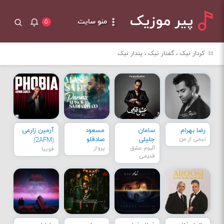
پیر موزیک
منو سایت
۵
کردار نیک ، گفتار نیک ، پندار نیک
رضا بهرام
سامان
مسعود
آرمین زارعی
نیمی از من
جلیلی
صادقلو
(2AFM)
آلبوم عشق
پرواز
فوبیا
قدیمی