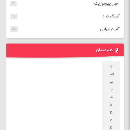
اخبار پیرموزیک
۳
آهنگ شاد
۱۴
آلبوم ایرانی
۵۰
هنرمندان
#
الف
ب
پ
ت
ج
چ
ح
خ