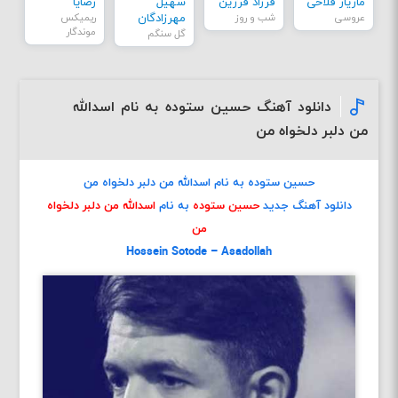
مازیار فلاحی
فرزاد فرزین
سهیل
رضایا
عروسی
شب و روز
مهرزادگان
ریمیکس
موندگار
گل سنگم
دانلود آهنگ حسین ستوده به نام اسدالله
من دلبر دلخواه من
حسین ستوده به نام اسدالله من دلبر دلخواه من
دانلود آهنگ جدید
حسین ستوده
به نام
اسدالله من دلبر دلخواه
من
Hossein Sotode – Asadollah