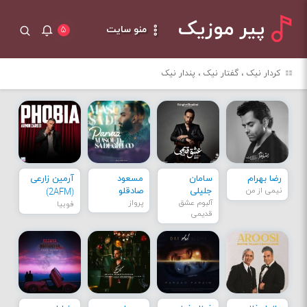
پیر موزیک
منو سایت
۵
کردار نیک ، گفتار نیک ، پندار نیک
رضا بهرام
سامان
مسعود
آرمین زارعی
نیمی از من
جلیلی
صادقلو
(2AFM)
آلبوم عشق
پرواز
فوبیا
قدیمی