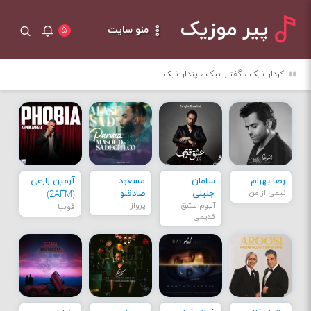
پیر موزیک
منو سایت
۵
کردار نیک ، گفتار نیک ، پندار نیک
رضا بهرام
سامان
مسعود
آرمین زارعی
نیمی از من
جلیلی
صادقلو
(2AFM)
آلبوم عشق
پرواز
فوبیا
قدیمی