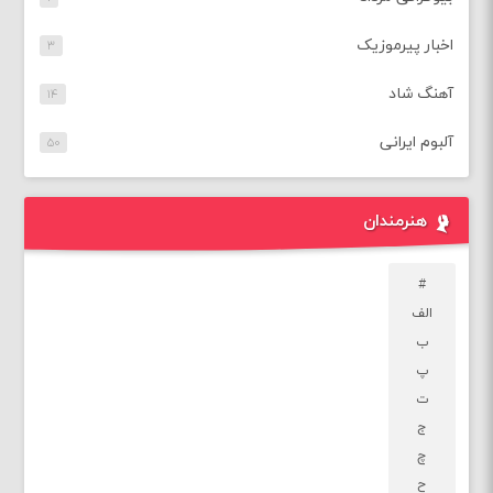
اخبار پیرموزیک
۳
آهنگ شاد
۱۴
آلبوم ایرانی
۵۰
هنرمندان
#
الف
ب
پ
ت
ج
چ
ح