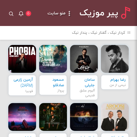
پیر موزیک
منو سایت
۵
کردار نیک ، گفتار نیک ، پندار نیک
رضا بهرام
سامان
مسعود
آرمین زارعی
نیمی از من
جلیلی
صادقلو
(2AFM)
آلبوم عشق
پرواز
فوبیا
قدیمی