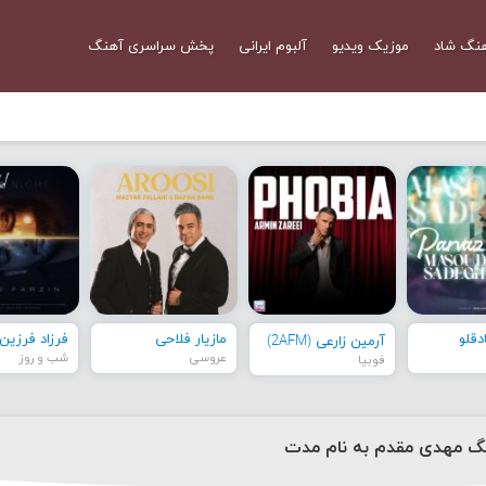
نگ شاد
موزیک ویدیو
آلبوم ایرانی
پخش سراسری آهنگ
قلو
مازیار فلاحی
فرزاد فرزین
آرمین زارعی (2AFM)
عروسی
شب و روز
فوبیا
نگ مهدی مقدم به نام مدت