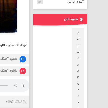
آلبوم ایرانی
۵۰
هنرمندان
#
الف
لینک های دانلود
ب
پ
ت
دانلود آهنگ
ج
دانلود آهنگ
چ
ح
خ
د
ذ
لینک کوتاه
ر