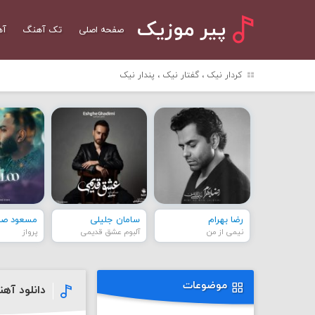
پیر موزیک
صفحه اصلی
تک آهنگ
آه
کردار نیک ، گفتار نیک ، پندار نیک
رضا بهرام
سامان جلیلی
مسعود صاد
نیمی از من
آلبوم عشق قدیمی
پرواز
موضوعات
دانلود آه