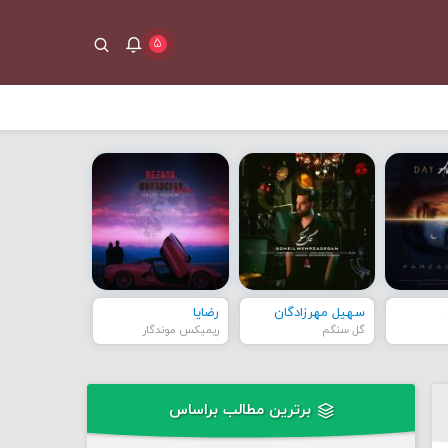
۵
سهیل مهرزادگان
رضایا
گل سنگم
ریمیکس موندگار
برترین مطالب براساس