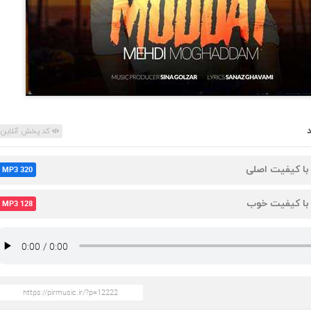
کد پخش آنلاین
 با کیفیت اصلی
MP3 320
 با کیفیت خوب
MP3 128