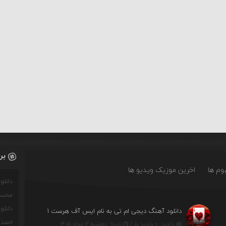
بر
وم ها
اخرین موزیک ویدیو ها
دانل
محسن
دانل
دانلود آهنگ دیجی ام تی به نام ایس آف هرست ۱
احمدو
بازدید : ۰ بازدید بار /
تاریخ : دوشنبه ۱۲ مرداد ۱۴۰۵