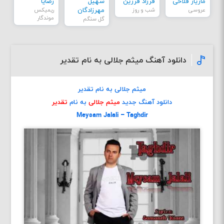
مازیار فلاحی
فرزاد فرزین
سهیل
رضایا
عروسی
شب و روز
مهرزادگان
ریمیکس
موندگار
گل سنگم
دانلود آهنگ میثم جلالی به نام تقدیر
میثم جلالی به نام تقدیر
دانلود آهنگ جدید
میثم جلالی
به نام
تقدیر
Meysam Jalali – Taghdir