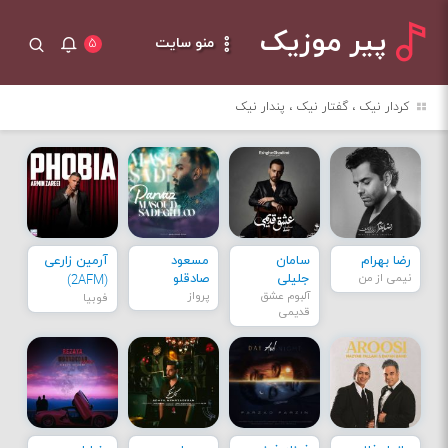
پیر موزیک
منو سایت
۵
کردار نیک ، گفتار نیک ، پندار نیک
رضا بهرام
سامان
مسعود
آرمین زارعی
نیمی از من
جلیلی
صادقلو
(2AFM)
آلبوم عشق
پرواز
فوبیا
قدیمی