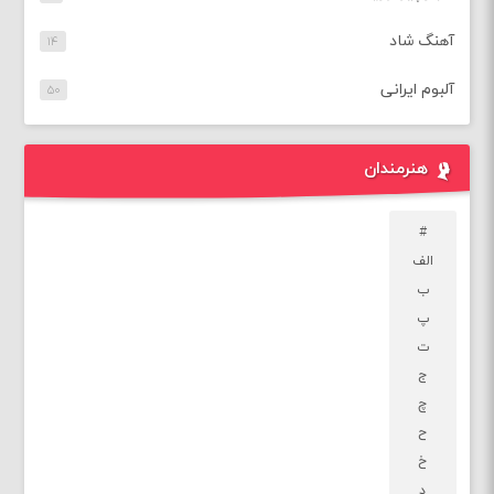
آهنگ شاد
۱۴
آلبوم ایرانی
۵۰
هنرمندان
#
الف
ب
پ
ت
ج
چ
ح
خ
د