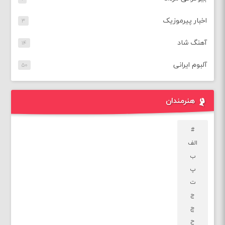
اخبار پیرموزیک
۳
آهنگ شاد
۱۴
آلبوم ایرانی
۵۰
هنرمندان
#
الف
ب
پ
ت
ج
چ
ح