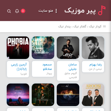
پیر موزیک
منو سایت
۵
کردار نیک ، گفتار نیک ، پندار نیک
رضا بهرام
سامان
مسعود
آرمین زارعی
نیمی از من
جلیلی
صادقلو
(2AFM)
آلبوم عشق
پرواز
فوبیا
قدیمی