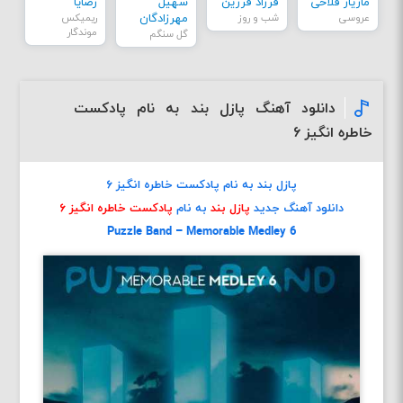
مازیار فلاحی
فرزاد فرزین
سهیل
رضایا
عروسی
شب و روز
مهرزادگان
ریمیکس
موندگار
گل سنگم
دانلود آهنگ پازل بند به نام پادکست
خاطره انگیز ۶
پازل بند به نام پادکست خاطره انگیز ۶
دانلود آهنگ جدید
پازل بند
به نام
پادکست خاطره انگیز ۶
Puzzle Band – Memorable Medley 6