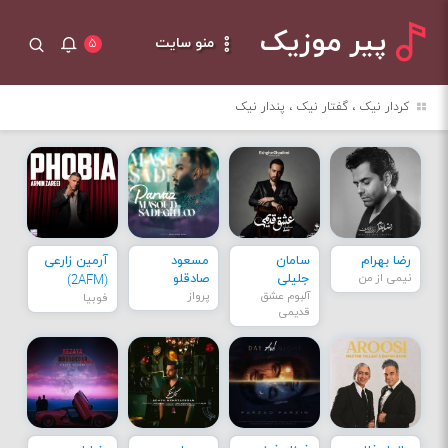
پیر موزیک
منو سایت
۵
کردار نیک ، گفتار نیک ، پندار نیک
رضا بهرام
سامان
مسعود
آرمین زارعی
نیمی از من
جلیلی
صادقلو
(2AFM)
آلبوم عشق
پرواز
فوبیا
قدیمی