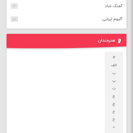
آهنگ شاد
۱۴
آلبوم ایرانی
۵۰
هنرمندان
#
الف
ب
پ
ت
ج
چ
ح
خ
د