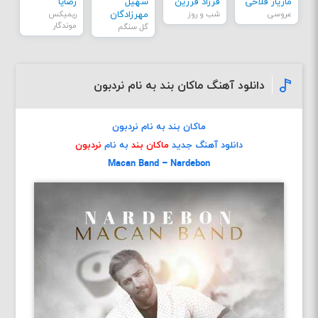
مازیار فلاحی
فرزاد فرزین
سهیل
رضایا
عروسی
شب و روز
مهرزادگان
ریمیکس
موندگار
گل سنگم
دانلود آهنگ ماکان بند به نام نردبون
ماکان بند به نام نردبون
دانلود آهنگ جدید
ماکان بند
به نام
نردبون
Macan Band – Nardebon