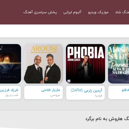
نگ شاد
موزیک ویدیو
آلبوم ایرانی
پخش سراسری آهنگ
قلو
مازیار فلاحی
فرزاد فرزین
آرمین زارعی (2AFM)
عروسی
شب و روز
فوبیا
نگ هاروش به نام برگرد