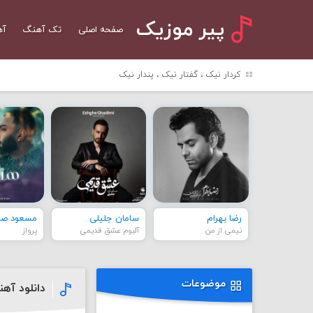
پیر موزیک
صفحه اصلی
تک آهنگ
آه
کردار نیک ، گفتار نیک ، پندار نیک
رضا بهرام
سامان جلیلی
مسعود صاد
نیمی از من
آلبوم عشق قدیمی
پرواز
موضوعات
دانلود آه