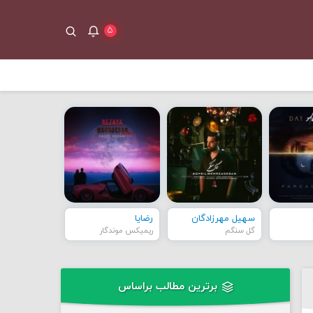
۵
سهیل مهرزادگان
رضایا
گل سنگم
ریمیکس موندگار
برترین مطالب براساس