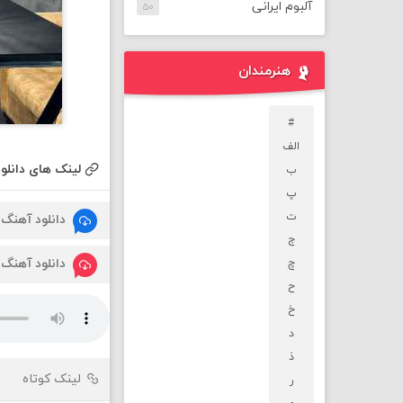
آلبوم ایرانی
۵۰
هنرمندان
#
الف
لینک های دانلود
ب
پ
ت
دانلود آهنگ
ج
دانلود آهنگ
چ
ح
خ
د
ذ
لینک کوتاه
ر