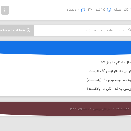
تک آهنگ
۲۵ تیر ۱۴۰۲
۰ دیدگاه
نگ مسعود صادقلو به نام بازیچه
شما اینجا هستید
به نام دابویز ۱۵۱
م تی به نام ایس آف هرست ۱
رنسفورم ۱۶۰ (پادکست)
 نام الکل ۸ (پادکست)
تایید شده : ۰ ، در حال بررسی : ۰ ، مجموع : ۰ نظر