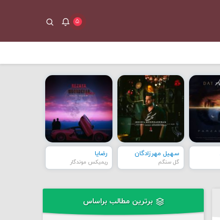
۵
سهیل مهرزادگان
رضایا
گل سنگم
ریمیکس موندگار
برترین مطالب براساس