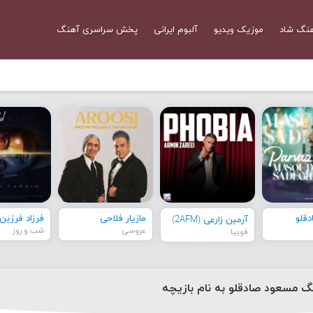
نگ شاد
موزیک ویدیو
آلبوم ایرانی
پخش سراسری آهنگ
قلو
مازیار فلاحی
فرزاد فرزین
آرمین زارعی (2AFM)
عروسی
شب و روز
فوبیا
نگ مسعود صادقلو به نام بازیچه