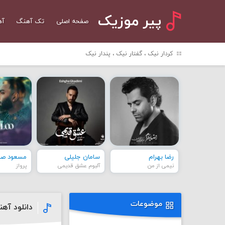
پیر موزیک
صفحه اصلی
تک آهنگ
آه
کردار نیک ، گفتار نیک ، پندار نیک
رضا بهرام
سامان جلیلی
مسعود صاد
نیمی از من
آلبوم عشق قدیمی
پرواز
موضوعات
دانلود آه