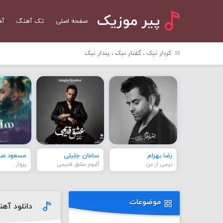
پیر موزیک
صفحه اصلی
تک آهنگ
آه
کردار نیک ، گفتار نیک ، پندار نیک
رضا بهرام
سامان جلیلی
مسعود صاد
نیمی از من
آلبوم عشق قدیمی
پرواز
موضوعات
دانلود آهن