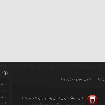
بر
وم ها
اخرین موزیک ویدیو ها
دانل
محسن
دانل
دانلود آهنگ دیجی ام تی به نام ایس آف هرست ۱
احمدو
بازدید : ۰ بازدید بار /
تاریخ : دوشنبه ۱۲ مرداد ۱۴۰۵