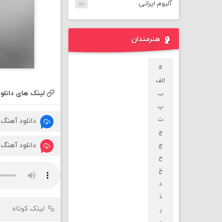
آلبوم ایرانی
۵۰
هنرمندان
#
الف
لینک های دانلود
ب
پ
ت
دانلود آهنگ
ج
دانلود آهنگ
چ
ح
خ
د
ذ
لینک کوتاه
ر