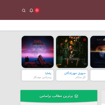
۵
سهیل مهرزادگان
رضایا
گل سنگم
ریمیکس موندگار
برترین مطالب براساس