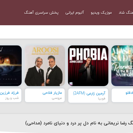
نگ شاد
موزیک ویدیو
آلبوم ایرانی
پخش سراسری آهنگ
قلو
مازیار فلاحی
فرزاد فرزین
آرمین زارعی (2AFM)
عروسی
شب و روز
فوبیا
گ رضا نریمانی به نام دل پر درد و دنیای نامرد (مداحی)