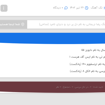
تک آهنگ
۲۶ تیر ۱۴۰۲
۰ دیدگاه
نگ رضا نریمانی به نام دل پر درد و دنیای نامرد (مداحی)
شما اینجا هستید
به نام دابویز ۱۵۱
م تی به نام ایس آف هرست ۱
رنسفورم ۱۶۰ (پادکست)
 نام الکل ۸ (پادکست)
تایید شده : ۰ ، در حال بررسی : ۰ ، مجموع : ۰ نظر