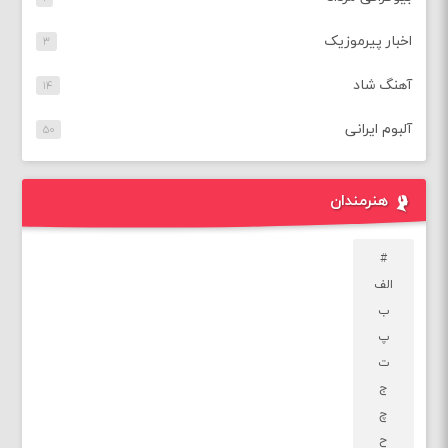
اخبار پیرموزیک
۳
آهنگ شاد
۱۴
آلبوم ایرانی
۵۰
هنرمندان
#
الف
ب
پ
ت
ج
چ
ح