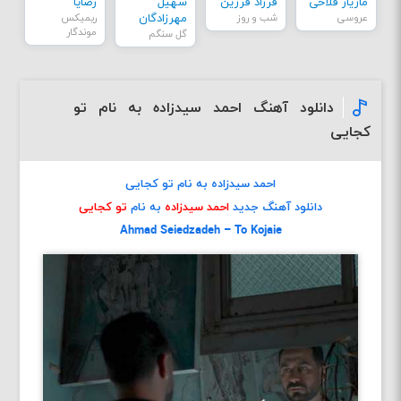
مازیار فلاحی
فرزاد فرزین
سهیل
رضایا
عروسی
شب و روز
مهرزادگان
ریمیکس
موندگار
گل سنگم
دانلود آهنگ احمد سیدزاده به نام تو
کجایی
احمد سیدزاده به نام تو کجایی
دانلود آهنگ جدید
احمد سیدزاده
به نام
تو کجایی
Ahmad Seiedzadeh – To Kojaie