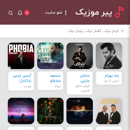
پیر موزیک
منو سایت
۵
کردار نیک ، گفتار نیک ، پندار نیک
رضا بهرام
سامان
مسعود
آرمین زارعی
نیمی از من
جلیلی
صادقلو
(2AFM)
آلبوم عشق
پرواز
فوبیا
قدیمی