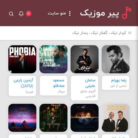
پیر موزیک
منو سایت
۵
کردار نیک ، گفتار نیک ، پندار نیک
رضا بهرام
سامان
مسعود
آرمین زارعی
نیمی از من
جلیلی
صادقلو
(2AFM)
آلبوم عشق
پرواز
فوبیا
قدیمی