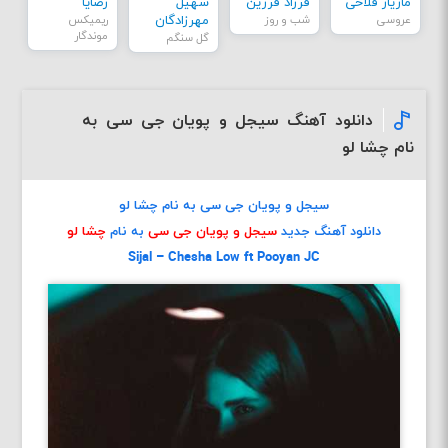
مازیار فلاحی
فرزاد فرزین
سهیل
رضایا
عروسی
شب و روز
مهرزادگان
ریمیکس
موندگار
گل سنگم
دانلود آهنگ سیجل و پویان جی سی به
نام چشا لو
سیجل و پویان جی سی به نام چشا لو
دانلود آهنگ جدید
سیجل و پویان جی سی
به نام
چشا لو
Sijal – Chesha Low ft Pooyan JC