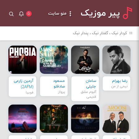
پیر موزیک
منو سایت
۵
کردار نیک ، گفتار نیک ، پندار نیک
رضا بهرام
سامان
مسعود
آرمین زارعی
نیمی از من
جلیلی
صادقلو
(2AFM)
آلبوم عشق
پرواز
فوبیا
قدیمی