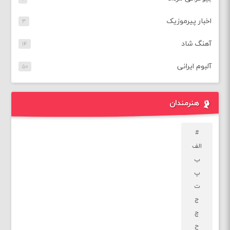
اخبار پیرموزیک
۳
آهنگ شاد
۱۴
آلبوم ایرانی
۵۰
هنرمندان
#
الف
ب
پ
ت
ج
چ
ح