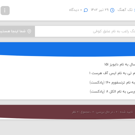
تک آهنگ
۲۹ تیر ۱۴۰۲
۰ دیدگاه
نگ راغب به نام عشق کوفی
شما اینجا هستید
به نام دابویز ۱۵۱
م تی به نام ایس آف هرست ۱
رنسفورم ۱۶۰ (پادکست)
 نام الکل ۸ (پادکست)
تایید شده : ۰ ، در حال بررسی : ۰ ، مجموع : ۰ نظر