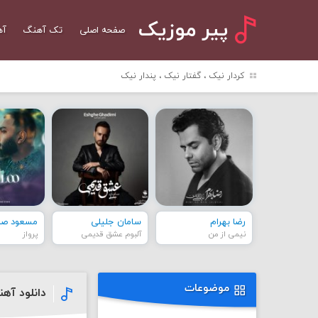
پیر موزیک
صفحه اصلی
تک آهنگ
آه
کردار نیک ، گفتار نیک ، پندار نیک
رضا بهرام
سامان جلیلی
مسعود صاد
نیمی از من
آلبوم عشق قدیمی
پرواز
موضوعات
دانلود آه