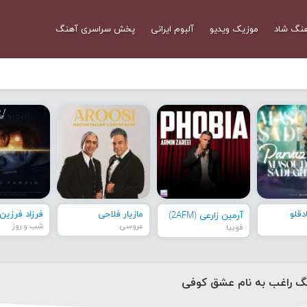
نگ شاد
موزیک ویدیو
آلبوم ایرانی
پخش سراسری آهنگ
قلو
مازیار فلاحی
فرزاد فرزین
آرمین زارعی (2AFM)
عروسی
شب و روز
فوبیا
نگ راغب به نام عشق کوفی