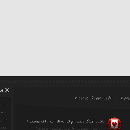
بر
وم ها
اخرین موزیک ویدیو ها
دانل
محسن
دانل
دانلود آهنگ دیجی ام تی به نام ایس آف هرست ۱
احمدو
بازدید : ۰ بازدید بار /
تاریخ : دوشنبه ۱۲ مرداد ۱۴۰۵