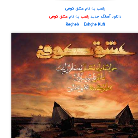
راغب به نام عشق کوفی
دانلود آهنگ جدید
راغب
به نام
عشق کوفی
Ragheb – Eshghe Kufi