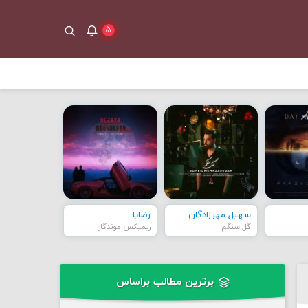
۵
سهیل مهرزادگان
رضایا
گل سنگم
ریمیکس موندگار
برترین مطالب براساس