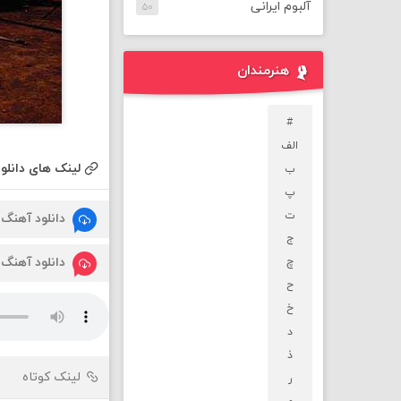
آلبوم ایرانی
۵۰
هنرمندان
#
الف
لینک های دانلود
ب
پ
ت
دانلود آهنگ
ج
دانلود آهنگ
چ
ح
خ
د
ذ
لینک کوتاه
ر