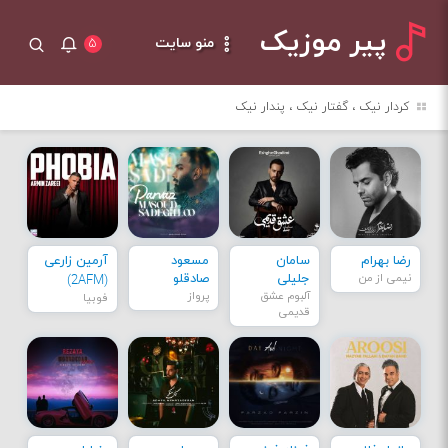
پیر موزیک
منو سایت
۵
کردار نیک ، گفتار نیک ، پندار نیک
رضا بهرام
سامان
مسعود
آرمین زارعی
نیمی از من
جلیلی
صادقلو
(2AFM)
آلبوم عشق
پرواز
فوبیا
قدیمی