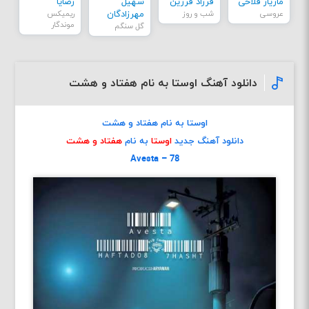
مازیار فلاحی
فرزاد فرزین
سهیل
رضایا
عروسی
شب و روز
مهرزادگان
ریمیکس
موندگار
گل سنگم
دانلود آهنگ اوستا به نام هفتاد و هشت
اوستا به نام هفتاد و هشت
دانلود آهنگ جدید
اوستا
به نام
هفتاد و هشت
Avesta – 78