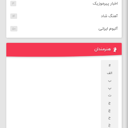
اخبار پیرموزیک
۳
آهنگ شاد
۱۴
آلبوم ایرانی
۵۰
هنرمندان
#
الف
ب
پ
ت
ج
چ
ح
خ