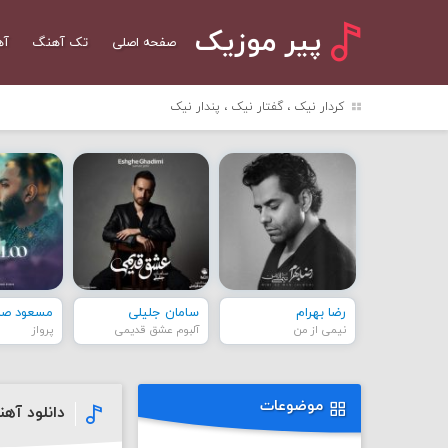
پیر موزیک
صفحه اصلی
تک آهنگ
آه
کردار نیک ، گفتار نیک ، پندار نیک
رضا بهرام
سامان جلیلی
مسعود صاد
نیمی از من
آلبوم عشق قدیمی
پرواز
موضوعات
دانلود آهن