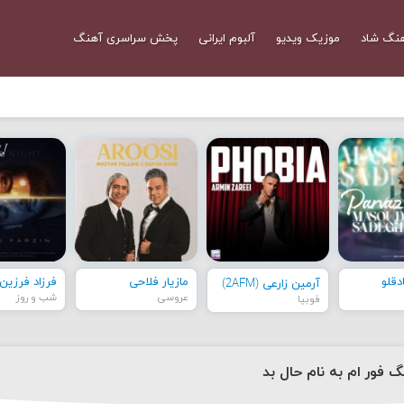
نگ شاد
موزیک ویدیو
آلبوم ایرانی
پخش سراسری آهنگ
قلو
مازیار فلاحی
فرزاد فرزین
آرمین زارعی (2AFM)
عروسی
شب و روز
فوبیا
گ فور ام به نام حال بد