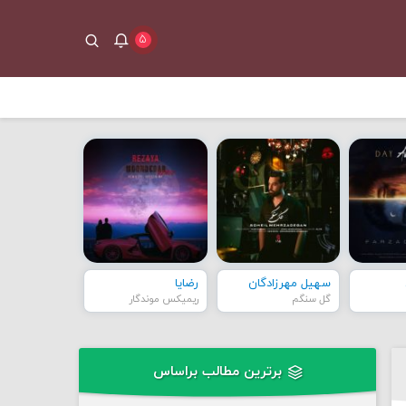
۵
سهیل مهرزادگان
رضایا
گل سنگم
ریمیکس موندگار
برترین مطالب براساس