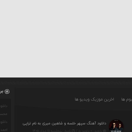
بر
وم ها
اخرین موزیک ویدیو ها
دانل
محسن
دانل
دانلود آهنگ سپهر خلسه و شاهین میری به نام تراپی
احمدو
بازدید : ۰ بازدید بار /
تاریخ : پنج‌شنبه ۱۵ مرداد ۱۴۰۵