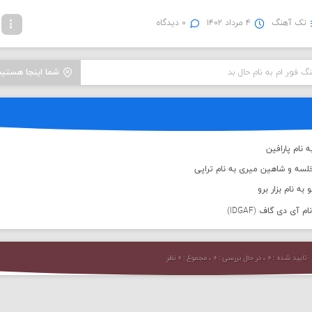
تک آهنگ
۴ مرداد ۱۴۰۲
۰ دیدگاه
نگ فور ام به نام حال بد
شما اینجا هستید
 نام پارافین
لسه و شاهین میری به نام تراپی
به نام بزار برو
 آی دی گاف (IDGAF)
تایید شده : ۰ ، در حال بررسی : ۰ ، مجموع : ۰ نظر