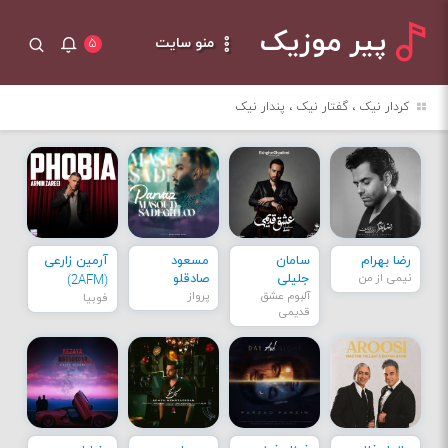
پیر موزیک
منو سایت
۵
کردار نیک ، گفتار نیک ، پندار نیک
رضا بهرام
سامان
مسعود
آرمین زارعی
نیمی از من
جلیلی
صادقلو
(2AFM)
آلبوم عشق
پرواز
فوبیا
قدیمی