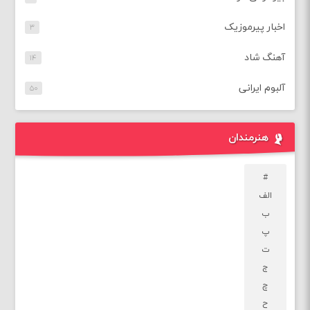
اخبار پیرموزیک
۳
آهنگ شاد
۱۴
آلبوم ایرانی
۵۰
هنرمندان
#
الف
ب
پ
ت
ج
چ
ح